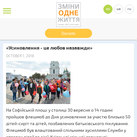
en
ua
ru
Donate
«Усиновлення - це любов назавжди»
OCTOBER 1, 2018
На Софійській площі у столиці 30 вересня о 14 годині
пройшов флешмоб до Дня усиновлення за участю близько 50
дітей-сиріт та дітей, позбавлених батьківського піклування.
Флешмоб був влаштований спільними зусиллями Служби у