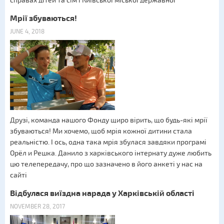
справах дітей та сім’ї Київської міської державної
Мрії збуваються!
JUNE 4, 2018
Друзі, команда нашого Фонду щиро вірить, що будь-які мрії
збуваються! Ми хочемо, щоб мрія кожної дитини стала
реальністю. І ось, одна така мрія збулася завдяки програмі
Орёл и Решка. Данило з харківського інтернату дуже любить
цю телепередачу, про що зазначено в його анкеті у нас на
сайті
Відбулася виїздна нарада у Харківській області
NOVEMBER 28, 2017