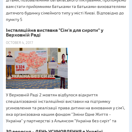
дітьми, позбавленими батьківського піклування, пропонуємо
вам стати прийомними батьками та батьками-вихователями
дитячого будинку сімейного типу у місті Києві. Відповідно до
пункту 5
Інсталяційна виставка "Сім'я для сироти" у
Верховній Раді
OCTOBER 4, 2017
У Верховній Раді 2 жовтян відбулося відкриття
спеціалізованої інсталяційної виставки на підтримку
усиновлення та реалізації права дитини на виховання у сім’ї,
яка організована нашим фондом "Зміни Одне Життя -
Україна" у партнерстві з Альянсом "Україна без сиріт" та
30 вересня - ДЕНЬ УСИНОВЛЕННЯ в Україні