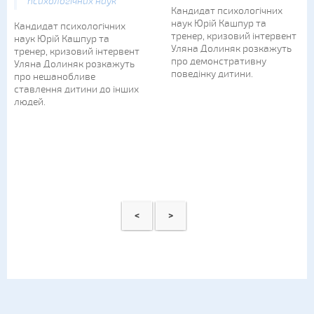
психологічних наук
Кандидат психологічних
наук Юрій Кашпур та
Кандидат психологічних
тренер, кризовий інтервент
наук Юрій Кашпур та
Уляна Долиняк розкажуть
тренер, кризовий інтервент
про демонстративну
Уляна Долиняк розкажуть
поведінку дитини.
про нешанобливе
ставлення дитини до інших
людей.
<
>