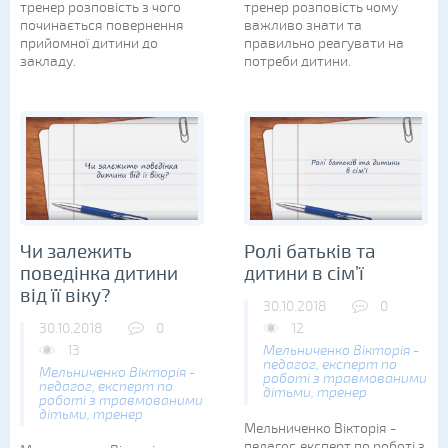
тренер розповість з чого
тренер розповість чому
починається повернення
важливо знати та
прийомної дитини до
правильно реагувати на
закладу.
потреби дитини.
Чи залежить
Ролі батьків та
поведінка дитини
дитини в сім’ї
від її віку?
30.10.2018
0
30.10.2018
0
12
13
Мельниченко Вікторія -
педагог, експерт по
Мельниченко Вікторія -
роботі з травмованими
педагог, експерт по
дітьми, тренер
роботі з травмованими
дітьми, тренер
Мельниченко Вікторія -
педагог, експерт по роботі з