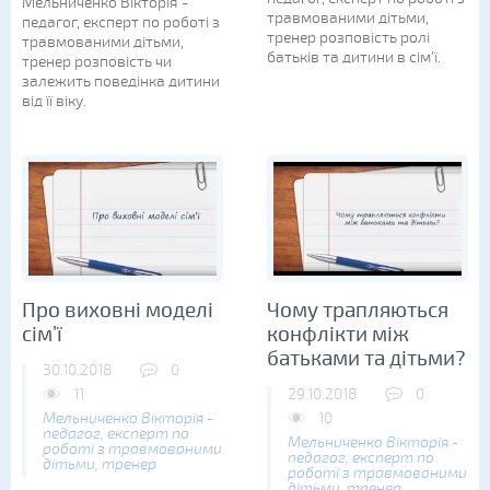
Мельниченко Вікторія -
травмованими дітьми,
педагог, експерт по роботі з
тренер розповість ролі
травмованими дітьми,
батьків та дитини в сім’ї.
тренер розповість чи
залежить поведінка дитини
від її віку.
Про виховні моделі
Чому трапляються
сім’ї
конфлікти між
батьками та дітьми?
30.10.2018
0
11
29.10.2018
0
Мельниченко Вікторія -
10
педагог, експерт по
Мельниченко Вікторія -
роботі з травмованими
педагог, експерт по
дітьми, тренер
роботі з травмованими
дітьми, тренер