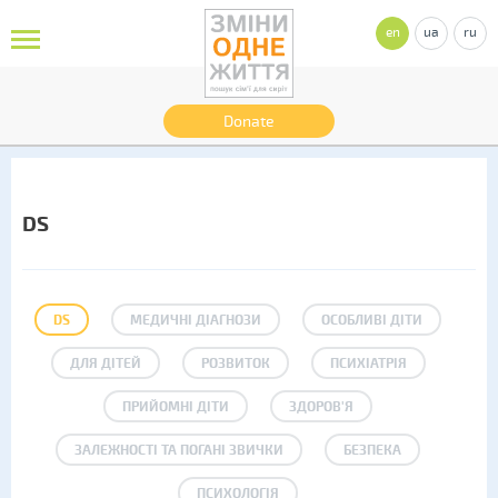
en
ua
ru
Donate
DS
DS
МЕДИЧНІ ДІАГНОЗИ
ОСОБЛИВІ ДІТИ
ДЛЯ ДІТЕЙ
РОЗВИТОК
ПСИХІАТРІЯ
ПРИЙОМНІ ДІТИ
ЗДОРОВ'Я
ЗАЛЕЖНОСТІ ТА ПОГАНІ ЗВИЧКИ
БЕЗПЕКА
ПСИХОЛОГІЯ