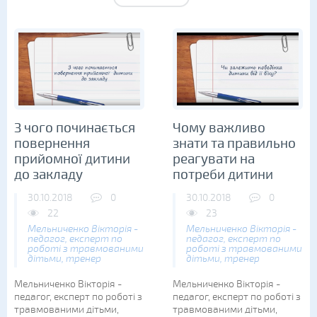
З чого починається
Чому важливо
повернення
знати та правильно
прийомної дитини
реагувати на
до закладу
потреби дитини
30.10.2018
0
30.10.2018
0
22
23
Мельниченко Вікторія -
Мельниченко Вікторія -
педагог, експерт по
педагог, експерт по
роботі з травмованими
роботі з травмованими
дітьми, тренер
дітьми, тренер
Мельниченко Вікторія -
Мельниченко Вікторія -
педагог, експерт по роботі з
педагог, експерт по роботі з
травмованими дітьми,
травмованими дітьми,