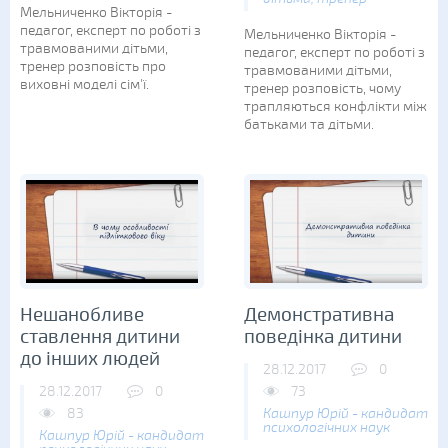
Мельниченко Вікторія -
педагог, експерт по роботі з
Мельниченко Вікторія -
травмованими дітьми,
педагог, експерт по роботі з
тренер розповість про
травмованими дітьми,
виховні моделі сім'ї.
тренер розповість, чому
трапляються конфлікти між
батьками та дітьми.
Нешанобливе
Демонстративна
ставлення дитини
поведінка дитини
до інших людей
28.12.2017
0
28.12.2017
0
73
83
Кашпур Юрій - кандидат
психологічних наук
Кашпур Юрій - кандидат