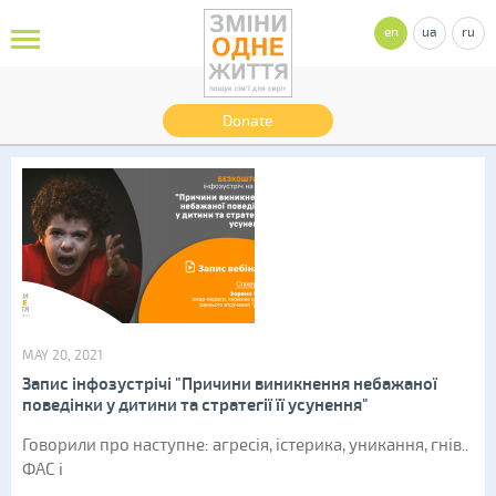
en
ua
ru
Donate
MAY 20, 2021
Запис інфозустрічі "Причини виникнення небажаної
поведінки у дитини та стратегії її усунення"
Говорили про наступне: агресія, істерика, уникання, гнів..
ФАС і