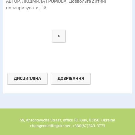
АВТОР: ЛЮДМИЛА ГРОМОВА Дозвольте дитині
покапризувати, і їй
>
ДИСЦИПЛІНА
ДОЗРІВАННЯ
59, Antonovycha Street, office 18, Kyiv, 03150, Ukraine
changeonelife@ukr.net, +380(67)343-3773