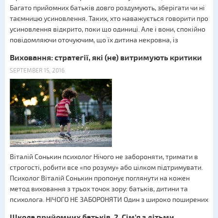
Багато прийомних батьків довго роздумують, зберігати чи ні
таємницю усиновлення. Таких, хто наважується говорити про
усиновлення відкрито, поки що одиниці. Але і вони, спокійно
повідомляючи оточуючим, що їх дитина некровна, із
Виховання: стратегії, які (не) витримують критики
SEPTEMBER 15, 2016
Віталій Сонькин психолог Нічого не забороняти, тримати в
строгості, робити все «по розуму» або цілком підтримувати.
Психолог Віталій Сонькин пропонує поглянути на кожен
метод виховання з трьох точок зору: батьків, дитини та
психолога. НІЧОГО НЕ ЗАБОРОНЯТИ Один з широко поширених
Школа прийомних батьків. 2. Сім'я з дітьми