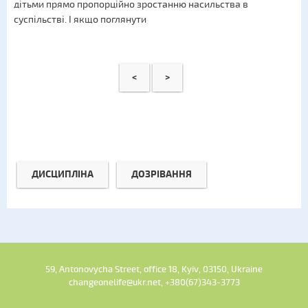
дітьми прямо пропорційно зростанню насильства в
суспільстві. І якщо поглянути
<
>
ДИСЦИПЛІНА
ДОЗРІВАННЯ
59, Antonovycha Street, office 18, Kyiv, 03150, Ukraine
changeonelife@ukr.net, +380(67)343-3773