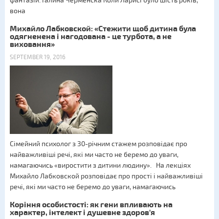
фантазій. Галина Черменска Коли Ларисі було шість років,
вона
Михайло Лабковской: «Стежити щоб дитина була
одягненена і нагодована - це турбота, а не
виховання»
SEPTEMBER 19, 2016
Сімейний психолог з 30-річним стажем розповідає про
найважливіші речі, які ми часто не беремо до уваги,
намагаючись «виростити з дитини людину». На лекціях
Михайло Лабковской розповідає про прості і найважливіші
речі, які ми часто не беремо до уваги, намагаючись
Коріння особистості: як гени впливають на
характер, інтелект і душевне здоров'я