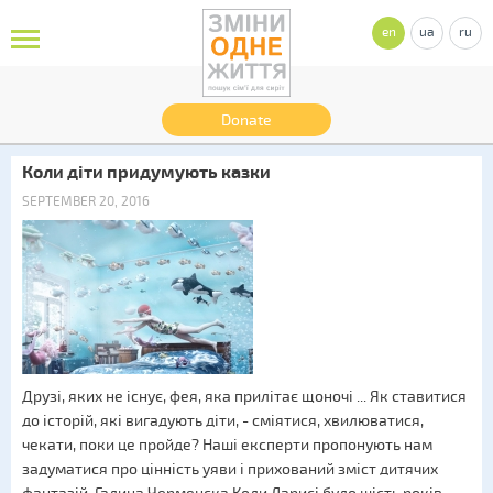
en
ua
ru
Donate
Коли діти придумують казки
SEPTEMBER 20, 2016
Друзі, яких не існує, фея, яка прилітає щоночі ... Як ставитися
до історій, які вигадують діти, - сміятися, хвилюватися,
чекати, поки це пройде? Наші експерти пропонують нам
задуматися про цінність уяви і прихований зміст дитячих