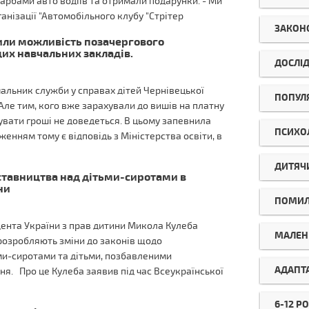
арбами авто водіїв та отримали подарунки. - Ми
ганізації "Автомобільного клубу "Стрітер
ЗАКОН
тили можливість позачергового
их навчальних закладів.
ДОСЛІ
альник служби у справах дітей Чернівецької
ПОПУЛ
Але тим, кого вже зарахували до вишів на платну
увати гроші не доведеться. В цьому запевнила
ПСИХО
женням тому є відповідь з Міністерства освіти, в
ДИТЯЧ
ставництва над дітьми-сиротами в
ни
ПОМИ
нта України з прав дитини Микола Кулеба
МАЛЕНЬ
 розробляють зміни до законів щодо
ми-сиротами та дітьми, позбавленими
АДАПТ
ня. Про це Кулеба заявив під час Всеукраїнської
6-12 РО