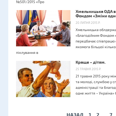
№501/2015 «Про
Хмельницька ОДА в
Фондом «Зміни одне
20 ЛИПНЯ 2015 Р.
Хмельницька облдержад
«Благодійним Фондом «З
передбачає співпрацю
якомога більшої кількос
піклування в
Краще – дітям.
25 ТРАВНЯ 2015 Р.
21 травня 2015 року мі
та молоді, службою у с
адміністрації та благо
одне життя – Україна» 
НАЗАД
1
2
7
...