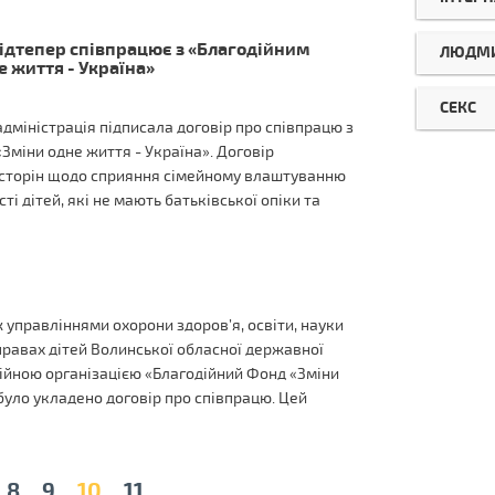
ідтепер співпрацює з «Благодійним
ЛЮДМИ
 життя - Україна»
СЕКС
міністрація підписала договір про співпрацю з
міни одне життя - Україна». Договір
 сторін щодо сприяння сімейному влаштуванню
ті дітей, які не мають батьківської опіки та
ж управліннями охорони здоров’я, освіти, науки
правах дітей Волинської обласної державної
дійною організацією «Благодійний Фонд «Зміни
було укладено договір про співпрацю. Цей
8
9
10
11