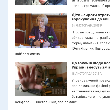
Діти розмальовували ф
- члени громадської ор
Діти - сироти втра
зарахування до вищ
24 ЛИСТОПАДА 2015 Р.
Про це повідомила нач
облдержадміністрації. 
форму навчання, сплач
Юлія Яківчик. Підтверд
якій зазначено
До законів щодо на
Україні внесуть змі
18 ЛИСТОПАДА 2015 Р.
Уповноважений президе
повідомив, що фахівці
наставництва над діть
батьківського піклуван
конференції наставників, повідомляє