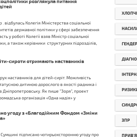
нсоцполітики розглянула питання
дітей
ХЛОПЧ
р . відбулась Колегія Міністерства соціальної
НАСИЛ
ритетів державної політики у сфері забезпечення
асть у роботі Колегії взяв Міністр соціальної
ики, а також керівники структурних підрозділів,
ГЕНДЕ
ДІАГНО
іти-сироти отримають наставників
ІНТЕРН
рух наставників для дітей-сиріт. Можливість
атусною дитиною дорослого в якості радника і
РИЗИК
 Дніпропетровську. Як пише "Зоря", проект
омадська організація «Одна надія» у
СИНДР
но угоду з «Благодійним Фондом «Зміни
на»
ЗПР
а Сумщині підписано чотирьохсторонню угоду про
ПРИВ'Я