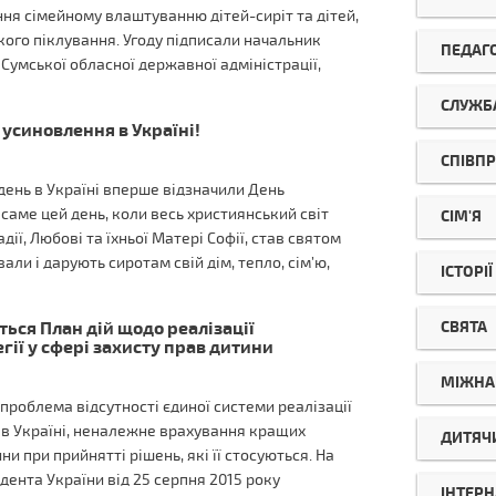
ня сімейному влаштуванню дітей-сиріт та дітей,
ого піклування. Угоду підписали начальник
ПЕДАГ
 Сумської обласної державної адміністрації,
СЛУЖБА
 усиновлення в Україні!
СПІВП
 день в Україні вперше відзначили День
саме цей день, коли весь християнський світ
СІМ'Я
адії, Любові та їхньої Матері Софії, став святом
вали і дарують сиротам свій дім, тепло, сім’ю,
ІСТОРІ
СВЯТА
ться План дій щодо реалізації
гії у сфері захисту прав дитини
МІЖНА
 проблема відсутності єдиної системи реалізації
 в Україні, неналежне врахування кращих
ДИТЯЧ
ни при прийнятті рішень, які її стосуються. На
ента України від 25 серпня 2015 року
ІНТЕРН