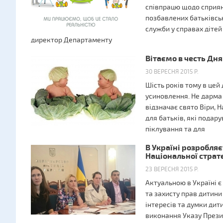
співпрацю щодо сприян
позбавлених батьківськ
служби у справах дітей
директор Департаменту
Вітаємо в честь Дня
30 ВЕРЕСНЯ 2015 Р.
Шість років тому в цей
усиновлення. Не дарма 
відзначає свято Віри, Н
для батьків, які подару
піклування та для
В Україні розробляє
Національної страте
23 ВЕРЕСНЯ 2015 Р.
Актуальною в Україні є
та захисту прав дитини
інтересів та думки дити
виконання Указу Презид