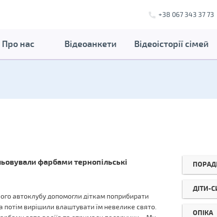
+38 067 343 37 73
Про нас
Відеоанкети
Відеоісторії сімей
льовували фарбами тернопільські
ПОРАД
ДІТИ-
кого автоклубу допомогли діткам поприбирати
а потім вирішили влаштувати їм невелике свято.
ОПІКА