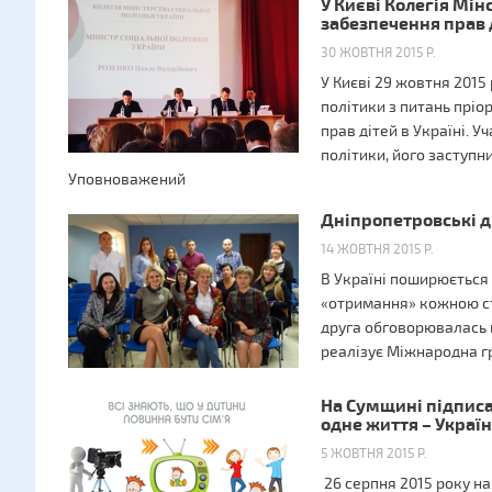
У Києві Колегія Мі
забезпечення прав 
30 ЖОВТНЯ 2015 Р.
У Києві 29 жовтня 2015 
політики з питань пріо
прав дітей в Україні. Уч
політики, його заступн
Уповноважений
Дніпропетровські д
14 ЖОВТНЯ 2015 Р.
В Україні поширюється 
«отримання» кожною ст
друга обговорювалась в
реалізує Міжнародна гр
На Сумщині підписа
одне життя – Украї
5 ЖОВТНЯ 2015 Р.
26 серпня 2015 року н