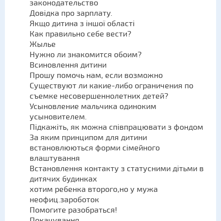
законодательство
Довідка про зарплату.
Якщо дитина з іншої області
Как правильно себе вести?
Жылье
Нужно ли знакомится обоим?
Всиновлення дитини
Прошу помочь нам, если возможно
Существуют ли какие-либо ограничения по
съемке несовершеннолетних детей?
Усыновление мальчика одиноким
усыновителем.
Підкажіть, як можна співпрацювати з фондом
За яким принципом для дитини
встановлюються форми сімейного
влаштування
Встановлення контакту з статусними дітьми в
дитячих будинках
хотим ребенка второго,но у мужа
неофиц.зароботок
Помогите разобраться!
Покачування