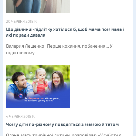
20 ЧЕРВНЯ 2018 Р.
Що дівчинці-підлітку хотілося б, щоб мама помічала і
які поради давала
Валерия Лещенко Перше кохання, побачення ... У
підлітковому
4 ЧЕРВНЯ 2018 Р.
Чому діти по-різному поводяться з мамою й татом
Олена, мати трирічної дитини, розповідає: «У суботу я