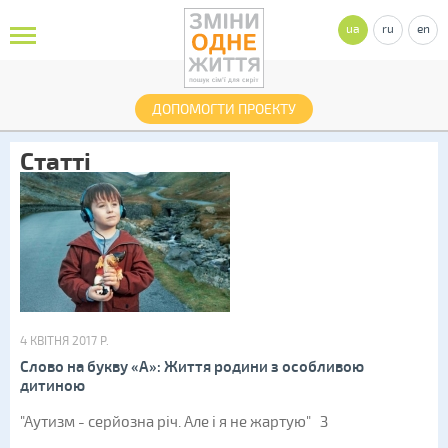
ua
ru
en
ДОПОМОГТИ ПРОЕКТУ
Статті
4 КВІТНЯ 2017 Р.
Слово на букву «А»: Життя родини з особливою
дитиною
"Аутизм - серйозна річ. Але і я не жартую" З