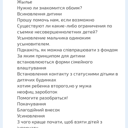
Жылье
Нужно ли знакомится обоим?
Всиновлення дитини
Прошу помочь нам, если возможно
Существуют ли какие-либо ограничения по
съемке несовершеннолетних детей?
Усыновление мальчика одиноким
усыновителем.
Підкажіть, як можна співпрацювати з фондом
За яким принципом для дитини
встановлюються форми сімейного
влаштування
Встановлення контакту з статусними дітьми в
дитячих будинках
хотим ребенка второго,но у мужа
неофиц.зароботок
Помогите разобраться!
Покачування
Благодійний внесок
Усиновлення
З чого краще почати, щоб взяти дітей з