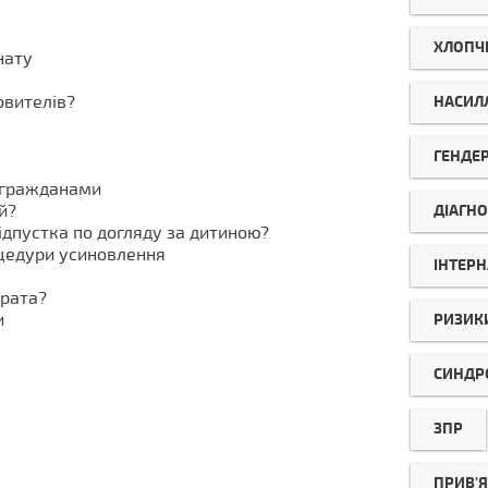
ХЛОПЧ
нату
овителів?
НАСИЛ
ГЕНДЕ
 гражданами
й?
ДІАГНО
дпустка по догляду за дитиною?
оцедури усиновлення
ІНТЕРН
брата?
и
РИЗИК
СИНДР
ЗПР
ПРИВ'Я