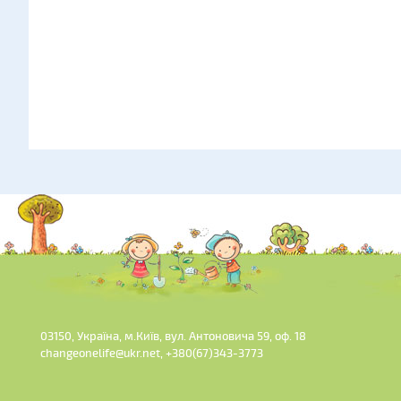
03150, Україна, м.Київ, вул. Антоновича 59, оф. 18
changeonelife@ukr.net, +380(67)343-3773