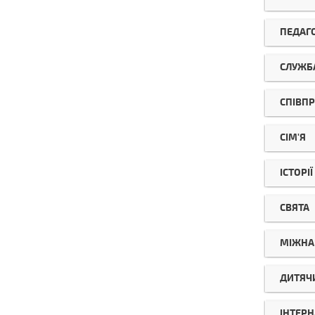
ПЕДАГ
СЛУЖБА
СПІВП
СІМ'Я
ІСТОРІ
СВЯТА
МІЖНА
ДИТЯЧ
ІНТЕРН