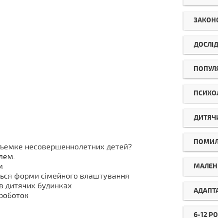
ЗАКОН
ДОСЛІ
ПОПУЛ
ПСИХО
ДИТЯЧ
ПОМИ
съемке несовершеннолетних детей?
лем.
м
МАЛЕНЬ
ься форми сімейного влаштування
в дитячих будинках
АДАПТ
роботок
6-12 РО