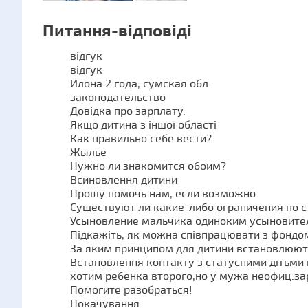
Питання-відповіді
відгук
відгук
Илона 2 года, сумская обл.
законодательство
Довідка про зарплату.
Якщо дитина з іншої області
Как правильно себе вести?
Жылье
Нужно ли знакомится обоим?
Всиновлення дитини
Прошу помочь нам, если возможно
Существуют ли какие-либо ограничения по 
Усыновление мальчика одиноким усыновите
Підкажіть, як можна співпрацювати з фондо
За яким принципом для дитини встановлюют
Встановлення контакту з статусними дітьми 
хотим ребенка второго,но у мужа неофиц.за
Помогите разобраться!
Покачування