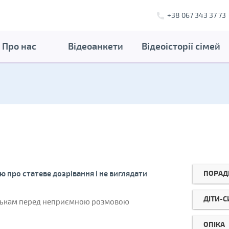
+38 067 343 37 73
Про нас
Відеоанкети
Відеоісторії сімей
ПОРАД
ю про статеве дозрівання і не виглядати
ДІТИ-
атькам перед неприємною розмовою
ОПІКА