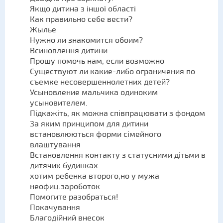
Якщо дитина з іншої області
Как правильно себе вести?
Жылье
Нужно ли знакомится обоим?
Всиновлення дитини
Прошу помочь нам, если возможно
Существуют ли какие-либо ограничения по
съемке несовершеннолетних детей?
Усыновление мальчика одиноким
усыновителем.
Підкажіть, як можна співпрацювати з фондом
За яким принципом для дитини
встановлюються форми сімейного
влаштування
Встановлення контакту з статусними дітьми в
дитячих будинках
хотим ребенка второго,но у мужа
неофиц.зароботок
Помогите разобраться!
Покачування
Благодійний внесок