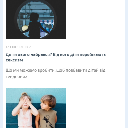
12 СІЧНЯ 2018 Р.
Де ти цього набрався? Від кого діти переймають
сексизм
Що ми можемо зробити, щоб позбавити дітей від
гендерних