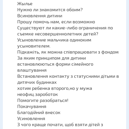
Жылье
Нужно ли знакомится обоим?
Всиновлення дитини
Прошу помочь нам, если возможно
Существуют ли какие-либо ограничения по
съемке несовершеннолетних детей?
Усыновление мальчика одиноким
усыновителем.
Підкажіть, як можна співпрацювати з фондом
За яким принципом для дитини
встановлюються форми сімейного
влаштування
Встановлення контакту з статусними дітьми в
дитячих будинках
хотим ребенка второго,но у мужа
неофиц.зароботок
Помогите разобраться!
Покачування
Благодійний внесок
Усиновлення
З чого краще почати, щоб взяти дітей з