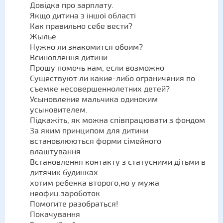
Довідка про зарплату.
Якщо дитина з іншої області
Как правильно себе вести?
Жылье
Нужно ли знакомится обоим?
Всиновлення дитини
Прошу помочь нам, если возможно
Существуют ли какие-либо ограничения по
съемке несовершеннолетних детей?
Усыновление мальчика одиноким
усыновителем.
Підкажіть, як можна співпрацювати з фондом
За яким принципом для дитини
встановлюються форми сімейного
влаштування
Встановлення контакту з статусними дітьми в
дитячих будинках
хотим ребенка второго,но у мужа
неофиц.зароботок
Помогите разобраться!
Покачування