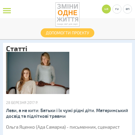
ua
ru
en
ДОПОМОГТИ ПРОЕКТУ
Статті
28 БЕРЕЗНЯ 2017 Р.
Леви, а не кити: Батьки і їх чужі рідні діти. Материнський
досвід та підліткові травми
Ольга Яценко (Ада Самарка) - письменник, сценарист