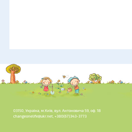
03150, Україна, м.Київ, вул. Антоновича 59, оф. 18
changeonelife@ukr.net, +380(67)343-3773