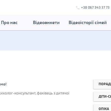
+38 067 343 37 73
Про нас
Відеоанкети
Відеоісторії сімей
ПОРАД
ємо!
ихолог-консультант, фахівець з дитячої
ДІТИ-
ОПІКА