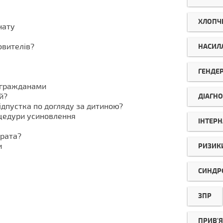
ХЛОПЧ
нату
овителів?
НАСИЛ
ГЕНДЕ
 гражданами
й?
ДІАГНО
дпустка по догляду за дитиною?
оцедури усиновлення
ІНТЕРН
брата?
и
РИЗИК
СИНДР
ЗПР
ПРИВ'Я