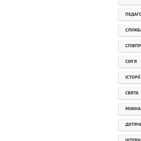
ПЕДАГ
СЛУЖБА
СПІВП
СІМ'Я
ІСТОРІ
СВЯТА
МІЖНА
ДИТЯЧ
ІНТЕРН