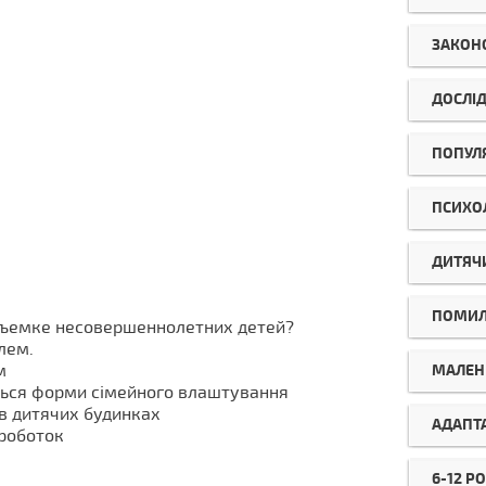
ЗАКОН
ДОСЛІ
ПОПУЛ
ПСИХО
ДИТЯЧ
ПОМИ
съемке несовершеннолетних детей?
лем.
м
МАЛЕНЬ
ься форми сімейного влаштування
в дитячих будинках
АДАПТ
роботок
6-12 РО