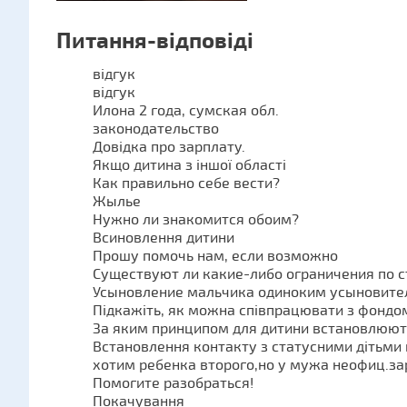
Питання-відповіді
відгук
відгук
Илона 2 года, сумская обл.
законодательство
Довідка про зарплату.
Якщо дитина з іншої області
Как правильно себе вести?
Жылье
Нужно ли знакомится обоим?
Всиновлення дитини
Прошу помочь нам, если возможно
Существуют ли какие-либо ограничения по 
Усыновление мальчика одиноким усыновите
Підкажіть, як можна співпрацювати з фондо
За яким принципом для дитини встановлюют
Встановлення контакту з статусними дітьми 
хотим ребенка второго,но у мужа неофиц.за
Помогите разобраться!
Покачування