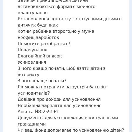
За яким принципом для дитини
встановлюються форми сімейного
влаштування
Встановлення контакту з статусними дітьми в
дитячих будинках
хотим ребенка второго,но у мужа
неофиц.зароботок
Помогите разобраться!
Покачування
Благодійний внесок
Усиновлення
З чого краще почати, щоб взяти дітей з
інтернату
З чого краще почати?
Як можна потрапити на зустріч батьків-
усиновителів?
Довідка про доходи для усиновлення
Необхідна зарплата для усиновлення
Анкета №0259194
Документы для усыновления иностранными
гражданами
Чи ваш фонд допомагає по усиновленню дітей?