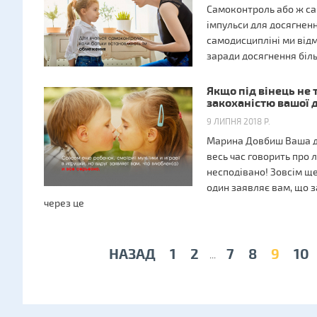
Самоконтроль або ж са
імпульси для досягнен
самодисципліні ми відм
заради досягнення біл
Якщо під вінець не 
закоханістю вашої 
9 ЛИПНЯ 2018 Р.
Марина Довбиш Ваша ди
весь час говорить про
несподівано! Зовсім ще
один заявляє вам, що з
через це
НАЗАД
1
2
7
8
9
10
...