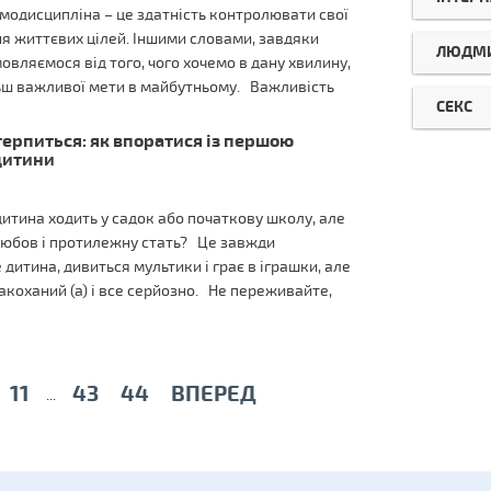
модисципліна – це здатність контролювати свої
ня життєвих цілей. Іншими словами, завдяки
ЛЮДМИ
овляємося від того, чого хочемо в дану хвилину,
ьш важливої мети в майбутньому. Важливість
СЕКС
терпиться: як впоратися із першою
дитини
тина ходить у садок або початкову школу, але
 любов і протилежну стать? Це завжди
 дитина, дивиться мультики і грає в іграшки, але
акоханий (а) і все серйозно. Не переживайте,
11
43
44
ВПЕРЕД
...