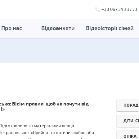
+38 067 343 37 73
Про нас
Відеоанкети
Відеоісторії сімей
ка: Вісім правил, щоб не почути від
ПОРАД
!»
ДІТИ-
дготовлено за матеріалами лекції-
Петрановської «Прийняття дитини: любов або
ОПІКА