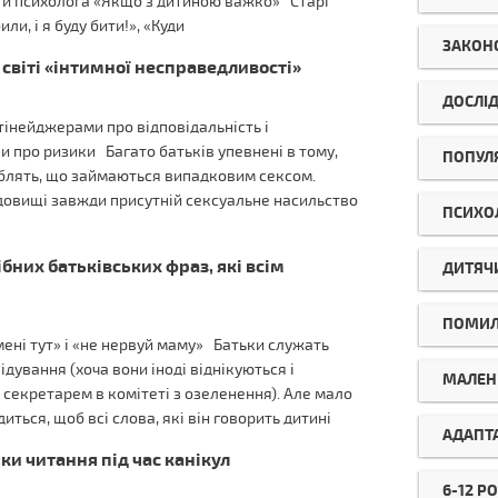
иги психолога «Якщо з дитиною важко» Старі
или, і я буду бити!», «Куди
ЗАКОН
 світі «інтимної несправедливості»
ДОСЛІ
тінейджерами про відповідальність і
ки про ризики Багато батьків упевнені в тому,
ПОПУЛ
роблять, що займаються випадковим сексом.
редовищі завжди присутній сексуальне насильство
ПСИХО
бних батьківських фраз, які всім
ДИТЯЧ
ПОМИ
мені тут» і «не нервуй маму» Батьки служать
ідування (хоча вони іноді віднікуються і
МАЛЕНЬ
секретарем в комітеті з озеленення). Але мало
ться, щоб всі слова, які він говорить дитині
АДАПТ
и читання під час канікул
6-12 РО