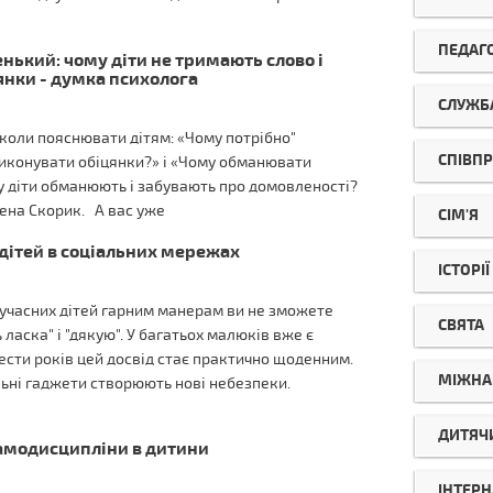
ПЕДАГ
нький: чому діти не тримають слово і
янки - думка психолога
СЛУЖБА
коли пояснювати дітям: «Чому потрібно"
СПІВП
виконувати обіцянки?» і «Чому обманювати
ому діти обманюють і забувають про домовленості?
лена Скорик. А вас уже
СІМ'Я
дітей в соціальних мережах
ІСТОРІ
сучасних дітей гарним манерам ви не зможете
СВЯТА
ласка" і "дякую". У багатьох малюків вже є
 шести років цей досвід стає практично щоденним.
МІЖНА
ільні гаджети створюють нові небезпеки.
ДИТЯЧ
амодисципліни в дитини
ІНТЕРН