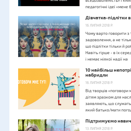
вседозволеність» і кн
педагогічні ідеї «мене б
Дівчатка-підлітки в
16 ЛИПНЯ 2018 Р.
Чому варто говорити з 
задоволення, а не тіль
що підлітки тільки й 
Навіть гірше - в їх се
і немає ніякої надії на
10 найбільш непотрі
набридли
16 ЛИПНЯ 2018 Р.
Від творців «поговори 
дітям зразком для насл
заявляють, що служать 
який батько/мати погоди
Підтримуємо навичк
13 ЛИПНЯ 2018 Р.