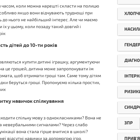
м часом, коли можна нарешті скласти на полицю
 особливо якщо вони відчувають труднощі при
ХЛОПЧ
 до нього не найбільший інтерес. Але чи маємо
 їх у цьому, коли позаду такий довгий і
НАСИЛ
рік
ГЕНДЕ
ть дітей до 10-ти років
ДІАГНО
мовляються купити дитині іграшку, аргументуючи
 на це грошей, дитина може запропонувати їм
комата, щоб отримати гроші там. Саме тому дітям
ІНТЕРН
ідки беруться гроші. Пропонуємо кілька простих,
вих
РИЗИК
витку навичок спілкування
СИНДР
аходити спільну мову з однокласниками? Вона не
ЗПР
за невербальними сигналами? Через слабо
нікації вона стала гірше вчитися в школі?
ПРИВ'Я
неї відсутні навички за допомогою ігор.